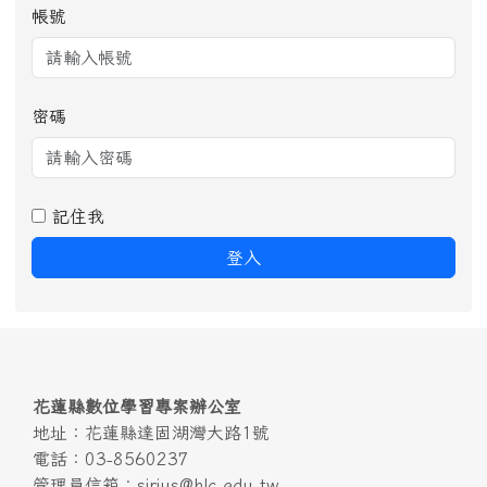
帳號
密碼
記住我
登入
頁尾區域內容
花蓮縣數位學習專案辦公室
地址：花蓮縣達固湖灣大路1號
電話：03-8560237
管理員信箱：sirius@hlc.edu.tw