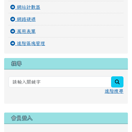
網站計數器
網路硬碟
萬用表單
進階區塊管理
搜尋
searc
進階搜尋
右邊區域內容
會員登入