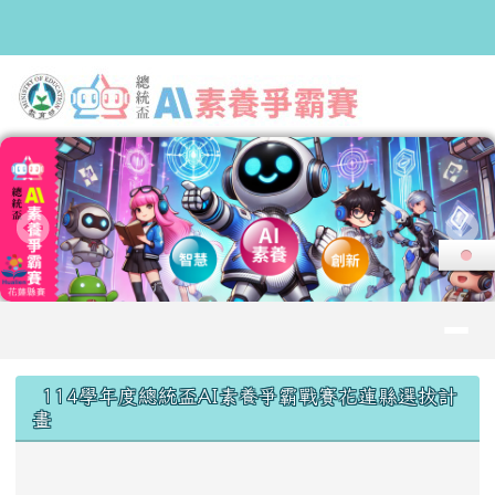
2025總統盃AI素養爭霸戰花蓮縣
跳至主內容區
導覽列
頁尾區域
上中區域內容
114學年度總統盃AI素養爭霸戰賽花蓮縣選拔計
畫