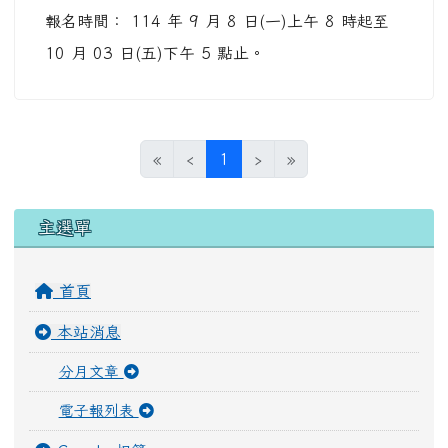
報名時間： 114 年 9 月 8 日(一)上午 8 時起至
10 月 03 日(五)下午 5 點止。
(目前頁次)
«
‹
1
›
»
左邊區域內容
主選單
首頁
本站消息
分月文章
電子報列表