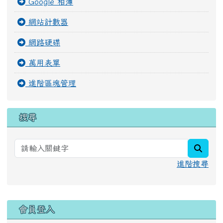
Google 相簿
網站計數器
網路硬碟
萬用表單
進階區塊管理
搜尋
searc
進階搜尋
右邊區域內容
會員登入