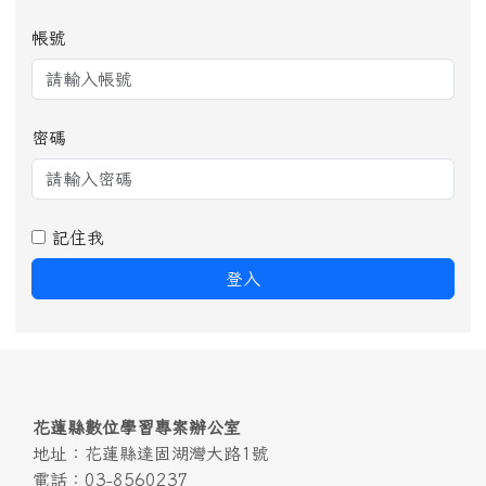
帳號
密碼
記住我
登入
頁尾區域內容
花蓮縣數位學習專案辦公室
地址：花蓮縣達固湖灣大路1號
電話：03-8560237