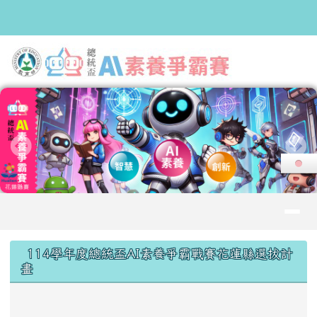
2025總統盃AI素養爭霸戰花蓮縣
跳至主內容區
導覽列
頁尾區域
上中區域內容
114學年度總統盃AI素養爭霸戰賽花蓮縣選拔計
畫