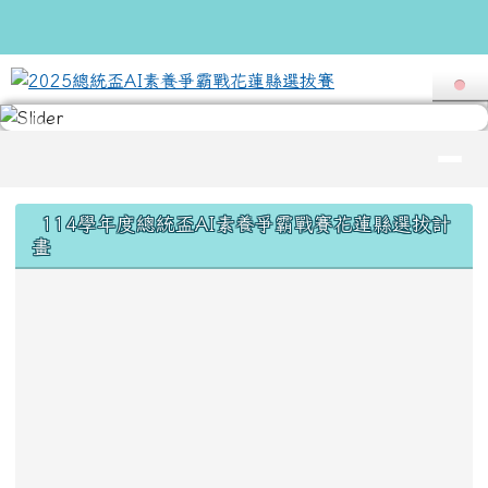
2025總統盃AI素養爭霸戰花蓮縣
跳至主內容區
導覽列
頁尾區域
上中區域內容
114學年度總統盃AI素養爭霸戰賽花蓮縣選拔計
畫